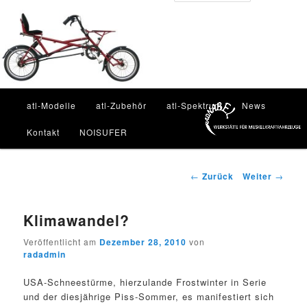
Zum
Inhalt
Such
wechseln
Hauptmenü
atl-Modelle
atl-Zubehör
atl-Spektrum
News
Kontakt
NOISUFER
Beitragsnavigation
←
Zurück
Weiter
→
Klimawandel?
Veröffentlicht am
Dezember 28, 2010
von
radadmin
USA-Schneestürme, hierzulande Frostwinter in Serie
und der diesjährige Piss-Sommer, es manifestiert sich