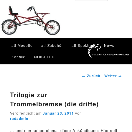
Zum
Inhalt
Such
wechseln
Hauptmenü
atl-Modelle
atl-Zubehör
atl-Spektrum
News
Kontakt
NOISUFER
Beitragsnavigation
←
Zurück
Weiter
→
Trilogie zur
Trommelbremse (die dritte)
Veröffentlicht am
Januar 23, 2011
von
radadmin
… und nun schon einmal diese Ankündigung: Hier soll