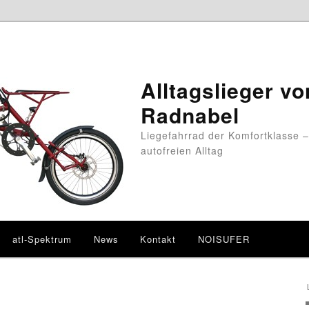
Alltagslieger vo
Radnabel
Liegefahrrad der Komfortklasse –
autofreien Alltag
atl-Spektrum
News
Kontakt
NOISUFER