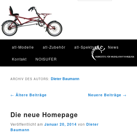
Zum
Zum
Inhalt
sekundären
Such
wechseln
Inhalt
wechseln
Hauptmenü
atl-Modelle
atl-Zubehör
atl-Spektrum
News
Kontakt
NOISUFER
Dieter Baumann
ARCHIV DES AUTORS:
Beitragsnavigation
←
Ältere Beiträge
Neuere Beiträge
→
Die neue Homepage
Veröffentlicht am
Januar 20, 2014
von
Dieter
Baumann