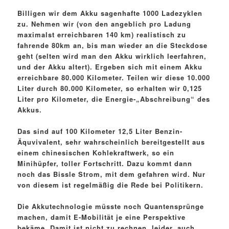
Billigen wir dem Akku sagenhafte 1000 Ladezyklen
zu. Nehmen wir (von den angeblich pro Ladung
maximalst erreichbaren 140 km) realistisch zu
fahrende 80km an, bis man wieder an die Steckdose
geht (selten wird man den Akku wirklich leerfahren,
und der Akku altert). Ergeben sich mit einem Akku
erreichbare 80.000 Kilometer. Teilen wir diese 10.000
Liter durch 80.000 Kilometer, so erhalten wir 0,125
Liter pro Kilometer, die Energie-„Abschreibung“ des
Akkus.
Das sind auf 100 Kilometer 12,5 Liter Benzin-
Äquvivalent, sehr wahrscheinlich bereitgestellt aus
einem chinesischen Kohlekraftwerk, so ein
Minihüpfer, toller Fortschritt. Dazu kommt dann
noch das Bissle Strom, mit dem gefahren wird. Nur
von diesem ist regelmäßig die Rede bei Politikern.
Die Akkutechnologie müsste noch Quantensprünge
machen, damit E-Mobilität je eine Perspektive
bekäme. Damit ist nicht zu rechnen, leider, auch