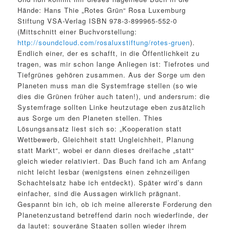
Hände: Hans Thie „Rotes Grün“ Rosa Luxemburg
Stiftung VSA-Verlag ISBN 978-3-899965-552-0
(Mittschnitt einer Buchvorstellung:
http://soundcloud.com/rosaluxstiftung/rotes-gruen
).
Endlich einer, der es schafft, in die Öffentlichkeit zu
tragen, was mir schon lange Anliegen ist: Tiefrotes und
Tiefgrünes gehören zusammen. Aus der Sorge um den
Planeten muss man die Systemfrage stellen (so wie
dies die Grünen früher auch taten!), und andersrum: die
Systemfrage sollten Linke heutzutage eben zusätzlich
aus Sorge um den Planeten stellen. Thies
Lösungsansatz liest sich so: „Kooperation statt
Wettbewerb, Gleichheit statt Ungleichheit, Planung
statt Markt“, wobei er dann dieses dreifache „statt“
gleich wieder relativiert. Das Buch fand ich am Anfang
nicht leicht lesbar (wenigstens einen zehnzeiligen
Schachtelsatz habe ich entdeckt). Später wird’s dann
einfacher, sind die Aussagen wirklich prägnant.
Gespannt bin ich, ob ich meine allererste Forderung den
Planetenzustand betreffend darin noch wiederfinde, der
da lautet: souveräne Staaten sollen wieder ihrem