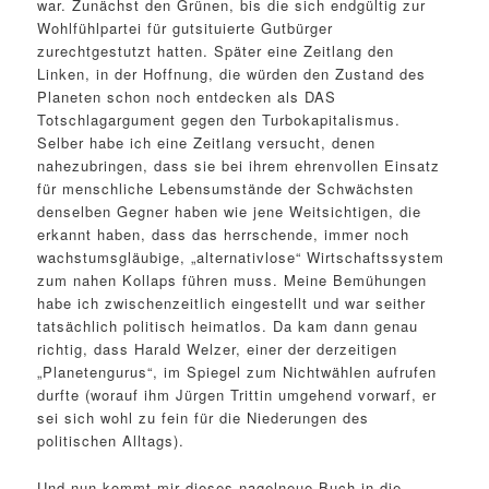
war. Zunächst den Grünen, bis die sich endgültig zur
Wohlfühlpartei für gutsituierte Gutbürger
zurechtgestutzt hatten. Später eine Zeitlang den
Linken, in der Hoffnung, die würden den Zustand des
Planeten schon noch entdecken als DAS
Totschlagargument gegen den Turbokapitalismus.
Selber habe ich eine Zeitlang versucht, denen
nahezubringen, dass sie bei ihrem ehrenvollen Einsatz
für menschliche Lebensumstände der Schwächsten
denselben Gegner haben wie jene Weitsichtigen, die
erkannt haben, dass das herrschende, immer noch
wachstumsgläubige, „alternativlose“ Wirtschaftssystem
zum nahen Kollaps führen muss. Meine Bemühungen
habe ich zwischenzeitlich eingestellt und war seither
tatsächlich politisch heimatlos. Da kam dann genau
richtig, dass Harald Welzer, einer der derzeitigen
„Planetengurus“, im Spiegel zum Nichtwählen aufrufen
durfte (worauf ihm Jürgen Trittin umgehend vorwarf, er
sei sich wohl zu fein für die Niederungen des
politischen Alltags).
Und nun kommt mir dieses nagelneue Buch in die