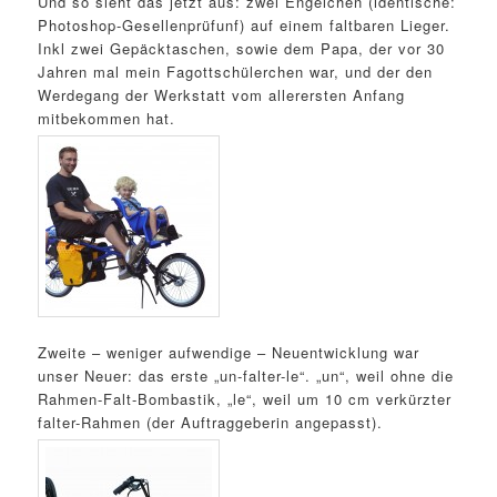
Und so sieht das jetzt aus: zwei Engelchen (identische:
Photoshop-Gesellenprüfunf) auf einem faltbaren Lieger.
Inkl zwei Gepäcktaschen, sowie dem Papa, der vor 30
Jahren mal mein Fagottschülerchen war, und der den
Werdegang der Werkstatt vom allerersten Anfang
mitbekommen hat.
Zweite – weniger aufwendige – Neuentwicklung war
unser Neuer: das erste „un-falter-le“. „un“, weil ohne die
Rahmen-Falt-Bombastik, „le“, weil um 10 cm verkürzter
falter-Rahmen (der Auftraggeberin angepasst).