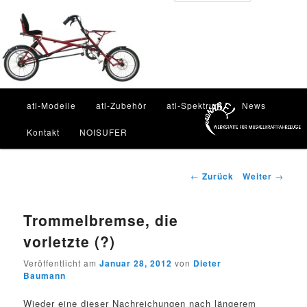
Zum
Inhalt
Such
wechseln
Hauptmenü
atl-Modelle
atl-Zubehör
atl-Spektrum
News
Kontakt
NOISUFER
Beitragsnavigation
←
Zurück
Weiter
→
Trommelbremse, die
vorletzte (?)
Veröffentlicht am
Januar 28, 2012
von
Dieter
Baumann
Wieder eine dieser Nachreichungen nach längerem