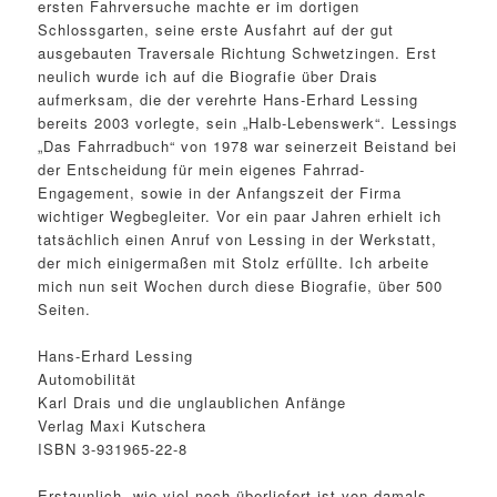
ersten Fahrversuche machte er im dortigen
Schlossgarten, seine erste Ausfahrt auf der gut
ausgebauten Traversale Richtung Schwetzingen. Erst
neulich wurde ich auf die Biografie über Drais
aufmerksam, die der verehrte Hans-Erhard Lessing
bereits 2003 vorlegte, sein „Halb-Lebenswerk“. Lessings
„Das Fahrradbuch“ von 1978 war seinerzeit Beistand bei
der Entscheidung für mein eigenes Fahrrad-
Engagement, sowie in der Anfangszeit der Firma
wichtiger Wegbegleiter. Vor ein paar Jahren erhielt ich
tatsächlich einen Anruf von Lessing in der Werkstatt,
der mich einigermaßen mit Stolz erfüllte. Ich arbeite
mich nun seit Wochen durch diese Biografie, über 500
Seiten.
Hans-Erhard Lessing
Automobilität
Karl Drais und die unglaublichen Anfänge
Verlag Maxi Kutschera
ISBN 3-931965-22-8
Erstaunlich, wie viel noch überliefert ist von damals,