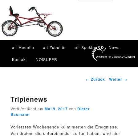
Zum
Inhalt
Such
wechseln
Hauptmenü
atl-Modelle
atl-Zubehör
atl-Spektrum
News
Kontakt
NOISUFER
Beitragsnavigation
←
Zurück
Weiter
→
Triplenews
Veröffentlicht am
Mai 9, 2017
von
Dieter
Baumann
Vorletztes Wochenende kulminierten die Ereignisse.
Von dreien, die untereinander zu tun haben, wird hier