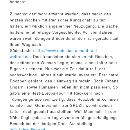
berichtet.
Zunächst darf wohl erwähnt werden, dass wir in den
letzten Wochen mit Iranischer Kundschaft zu tun
hatten, ein wirklich angenehmer Neuzugang. Die Sache
hatte eine jahrelange Vorgeschichte. Vor vier Jahren
waren zwei Tübingen Brüder durch den Iran geradelt auf
ihrem Weg nach
Südostasien
http://www.radnabel.com/atl-auf-
weltreise/
. Dort freundeten sie sich an mit Roozbeh,
der seither den Wunsch hegte, einmal einen falter sein
Eigen zu nennen. Nun war die Zeit dafür reif, der
sechswöchige Jahresurlaub wurde investiert. Erst hatte
Roozbeh geplant, den Heimweg zu radeln. Doch Orbans
Ungarn, sowie Rumänien ließen ihn nicht passieren. So
gab‘s eine Rest-Europa-Tour mit Rückkehr nach
Tübingen gerade rechtzeitig, dass Roozbeh mitkommen
konnte nach Germersheim zur SPEZI, wo wir seinen
falter frisch geputzt ausstellten. Weil Mannheim in der
Nähe liegt, gab‘s am Tag zuvor den fälligen Huldigungs-
Besuch bei der dortigen Drais-Ausstellung
200-Jahre-Fahrrad
.