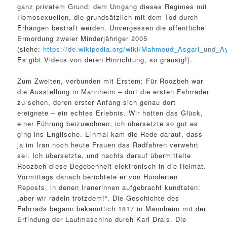
ganz privatem Grund: dem Umgang dieses Regimes mit
Homosexuellen, die grundsätzlich mit dem Tod durch
Erhängen bestraft werden. Unvergessen die öffentliche
Ermordung zweier Minderjähriger 2005
(siehe:
https://de.wikipedia.org/wiki/Mahmoud_Asgari_und_
Es gibt Videos von deren Hinrichtung, so grausig!).
Zum Zweiten, verbunden mit Erstem: Für Roozbeh war
die Ausstellung in Mannheim – dort die ersten Fahrräder
zu sehen, deren erster Anfang sich genau dort
ereignete – ein echtes Erlebnis. Wir hatten das Glück,
einer Führung beizuwohnen, ich übersetzte so gut es
ging ins Englische. Einmal kam die Rede darauf, dass
ja im Iran noch heute Frauen das Radfahren verwehrt
sei. Ich übersetzte, und nachts darauf übermittelte
Roozbeh diese Begebenheit elektronisch in die Heimat.
Vormittags danach berichtete er von Hunderten
Reposts, in denen Iranerinnen aufgebracht kundtaten:
„aber wir radeln trotzdem!“. Die Geschichte des
Fahrrads begann bekanntlich 1817 in Mannheim mit der
Erfindung der Laufmaschine durch Karl Drais. Die