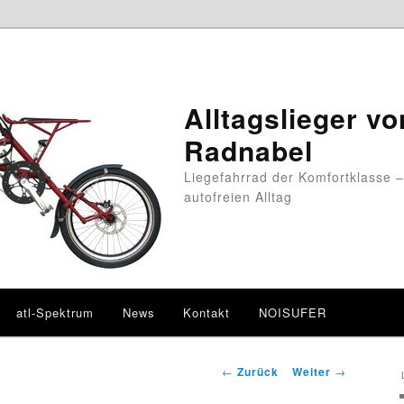
Alltagslieger vo
Radnabel
Liegefahrrad der Komfortklasse –
autofreien Alltag
atl-Spektrum
News
Kontakt
NOISUFER
Beitragsnavigation
←
Zurück
Weiter
→