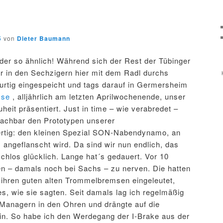
5
von
Dieter Baumann
so ähnlich! Während sich der Rest der Tübinger
er in den Sechzigern hier mit dem Radl durchs
 hurtig eingespeicht und tags darauf in Germersheim
sse
, alljährlich am letzten Aprilwochenende, unser
uheit präsentiert. Just in time – wie verabredet –
Nachbar den Prototypen unserer
tig: den kleinen Spezial SON-Nabendynamo, an
angeflanscht wird. Da sind wir nun endlich, das
chlos glücklich. Lange hat´s gedauert. Vor 10
n – damals noch bei Sachs – zu nerven. Die hatten
 ihren guten alten Trommelbremsen eingeleutet,
s, wie sie sagten. Seit damals lag ich regelmäßig
Managern in den Ohren und drängte auf die
n. So habe ich den Werdegang der I-Brake aus der