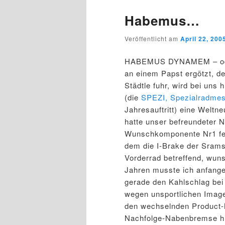
Habemus…
Veröffentlicht am
April 22, 200
HABEMUS DYNAMEM – oder 
an einem Papst ergötzt, d
Städtle fuhr, wird bei uns
(die
SPEZI, Spezialradme
Jahresauftritt) eine Weltne
hatte unser befreundeter 
Wunschkomponente Nr1 fer
dem die I-Brake der Srams 
Vorderrad betreffend, wuns
Jahren musste ich anfange
gerade den Kahlschlag bei
wegen unsportlichen Image
den wechselnden Product-
Nachfolge-Nabenbremse hi