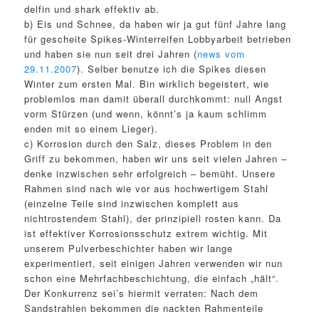
delfin und shark effektiv ab.
b) Eis und Schnee, da haben wir ja gut fünf Jahre lang
für gescheite Spikes-Winterreifen Lobbyarbeit betrieben
und haben sie nun seit drei Jahren (
news vom
29.11.2007
). Selber benutze ich die Spikes diesen
Winter zum ersten Mal. Bin wirklich begeistert, wie
problemlos man damit überall durchkommt: null Angst
vorm Stürzen (und wenn, könnt’s ja kaum schlimm
enden mit so einem Lieger).
c) Korrosion durch den Salz, dieses Problem in den
Griff zu bekommen, haben wir uns seit vielen Jahren –
denke inzwischen sehr erfolgreich – bemüht. Unsere
Rahmen sind nach wie vor aus hochwertigem Stahl
(einzelne Teile sind inzwischen komplett aus
nichtrostendem Stahl), der prinzipiell rosten kann. Da
ist effektiver Korrosionsschutz extrem wichtig. Mit
unserem Pulverbeschichter haben wir lange
experimentiert, seit einigen Jahren verwenden wir nun
schon eine Mehrfachbeschichtung, die einfach „hält“.
Der Konkurrenz sei’s hiermit verraten: Nach dem
Sandstrahlen bekommen die nackten Rahmenteile