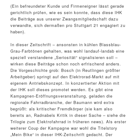
(Ein befreundeter Kunde und Firmeneigner lässt gerade
gerichtlich prüfen, wie es sein konnte, dass diese IHK
die Beiträge aus unserer Zwangsmitgliedschaft dazu
verwandte, sich dermaßen pro Stuttgart 21 engagiert zu
haben).
In dieser Zeitschrift – ansonsten in kühlen Blassblau-
Grau-Farbtönen gehalten, was wohl landauf-landab eine
speziell verstandene „Seriosität“ signalisieren soll –
wirken diese Beiträge schon noch erfrischend anders.
Die Vorgeschichte grob: Bosch (in Reutlingen größter
Arbeitgeber) springt auf den Elektrorad-Markt auf mit
eigenem Antriebskonzept. In konzertierter Aktion mit
der IHK soll dieses promotet werden. Es gibt eine
Kampagnen-Eröffnungsveranstaltung, geladen die
regionale Fahrradbranche, der Baumann wird extra
begrüßt: als kritischer Fremdkörper (sie kam also
bereits an, Radnabels Kritik in dieser Sache – siehe die
Trilogie zum Elektrofahrrad in früheren news). Als erster
weiterer Coup der Kampagne war wohl die Titelstory
„Mein Bike“ in dieser IHK-Zeitschrift gedacht. Der