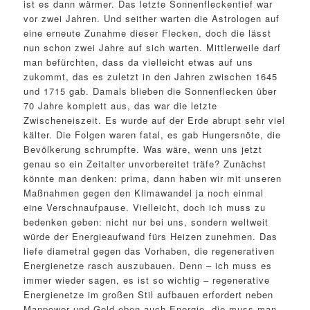
ist es dann wärmer. Das letzte Sonnenfleckentief war
vor zwei Jahren. Und seither warten die Astrologen auf
eine erneute Zunahme dieser Flecken, doch die lässt
nun schon zwei Jahre auf sich warten. Mittlerweile darf
man befürchten, dass da vielleicht etwas auf uns
zukommt, das es zuletzt in den Jahren zwischen 1645
und 1715 gab. Damals blieben die Sonnenflecken über
70 Jahre komplett aus, das war die letzte
Zwischeneiszeit. Es wurde auf der Erde abrupt sehr viel
kälter. Die Folgen waren fatal, es gab Hungersnöte, die
Bevölkerung schrumpfte. Was wäre, wenn uns jetzt
genau so ein Zeitalter unvorbereitet träfe? Zunächst
könnte man denken: prima, dann haben wir mit unseren
Maßnahmen gegen den Klimawandel ja noch einmal
eine Verschnaufpause. Vielleicht, doch ich muss zu
bedenken geben: nicht nur bei uns, sondern weltweit
würde der Energieaufwand fürs Heizen zunehmen. Das
liefe diametral gegen das Vorhaben, die regenerativen
Energienetze rasch auszubauen. Denn – ich muss es
immer wieder sagen, es ist so wichtig – regenerative
Energienetze im großen Stil aufbauen erfordert neben
Manpower und Geld eben auch Energie, die muss man