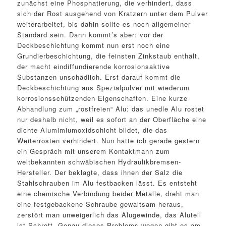
zunächst eine Phosphatierung, die verhindert, dass
sich der Rost ausgehend von Kratzern unter dem Pulver
weiterarbeitet, bis dahin sollte es noch allgemeiner
Standard sein. Dann kommt’s aber: vor der
Deckbeschichtung kommt nun erst noch eine
Grundierbeschichtung, die feinsten Zinkstaub enthält,
der macht eindiffundierende korrosionsaktive
Substanzen unschädlich. Erst darauf kommt die
Deckbeschichtung aus Spezialpulver mit wiederum
korrosionsschützenden Eigenschaften. Eine kurze
Abhandlung zum „rostfreien“ Alu: das unedle Alu rostet
nur deshalb nicht, weil es sofort an der Oberfläche eine
dichte Alumimiumoxidschicht bildet, die das
Weiterrosten verhindert. Nun hatte ich gerade gestern
ein Gespräch mit unserem Kontaktmann zum
weltbekannten schwäbischen Hydraulikbremsen-
Hersteller. Der beklagte, dass ihnen der Salz die
Stahlschrauben im Alu festbacken lässt. Es entsteht
eine chemische Verbindung beider Metalle, dreht man
eine festgebackene Schraube gewaltsam heraus,
zerstört man unweigerlich das Alugewinde, das Aluteil
ist Schrott. Genau dieses Problems wegen gibt es am