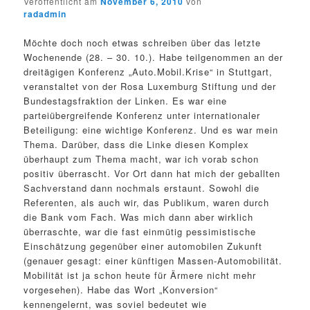
Veröffentlicht am
November 6, 2010
von
radadmin
Möchte doch noch etwas schreiben über das letzte
Wochenende (28. – 30. 10.). Habe teilgenommen an der
dreitägigen Konferenz „Auto.Mobil.Krise“ in Stuttgart,
veranstaltet von der Rosa Luxemburg Stiftung und der
Bundestagsfraktion der Linken. Es war eine
parteiübergreifende Konferenz unter internationaler
Beteiligung: eine wichtige Konferenz. Und es war mein
Thema. Darüber, dass die Linke diesen Komplex
überhaupt zum Thema macht, war ich vorab schon
positiv überrascht. Vor Ort dann hat mich der geballten
Sachverstand dann nochmals erstaunt. Sowohl die
Referenten, als auch wir, das Publikum, waren durch
die Bank vom Fach. Was mich dann aber wirklich
überraschte, war die fast einmütig pessimistische
Einschätzung gegenüber einer automobilen Zukunft
(genauer gesagt: einer künftigen Massen-Automobilität.
Mobilität ist ja schon heute für Ärmere nicht mehr
vorgesehen). Habe das Wort „Konversion“
kennengelernt, was soviel bedeutet wie