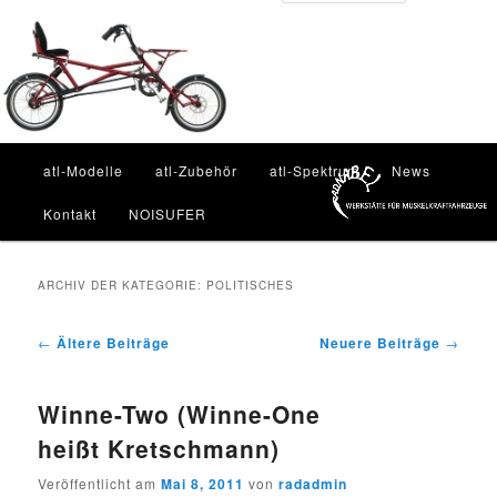
Zum
Zum
Inhalt
sekundären
Such
wechseln
Inhalt
wechseln
Hauptmenü
atl-Modelle
atl-Zubehör
atl-Spektrum
News
Kontakt
NOISUFER
ARCHIV DER KATEGORIE:
POLITISCHES
Beitragsnavigation
←
Ältere Beiträge
Neuere Beiträge
→
Winne-Two (Winne-One
heißt Kretschmann)
Veröffentlicht am
Mai 8, 2011
von
radadmin