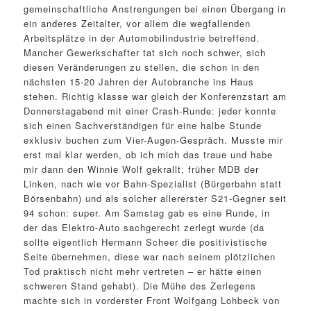
gemeinschaftliche Anstrengungen bei einen Übergang in
ein anderes Zeitalter, vor allem die wegfallenden
Arbeitsplätze in der Automobilindustrie betreffend.
Mancher Gewerkschafter tat sich noch schwer, sich
diesen Veränderungen zu stellen, die schon in den
nächsten 15-20 Jahren der Autobranche ins Haus
stehen. Richtig klasse war gleich der Konferenzstart am
Donnerstagabend mit einer Crash-Runde: jeder konnte
sich einen Sachverständigen für eine halbe Stunde
exklusiv buchen zum Vier-Augen-Gespräch. Musste mir
erst mal klar werden, ob ich mich das traue und habe
mir dann den Winnie Wolf gekrallt, früher MDB der
Linken, nach wie vor Bahn-Spezialist (Bürgerbahn statt
Börsenbahn) und als solcher allererster S21-Gegner seit
94 schon: super. Am Samstag gab es eine Runde, in
der das Elektro-Auto sachgerecht zerlegt wurde (da
sollte eigentlich Hermann Scheer die positivistische
Seite übernehmen, diese war nach seinem plötzlichen
Tod praktisch nicht mehr vertreten – er hätte einen
schweren Stand gehabt). Die Mühe des Zerlegens
machte sich in vorderster Front Wolfgang Lohbeck von