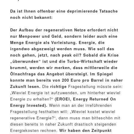
Da ist Ihnen offenbar eine deprimierende Tatsache
noch nicht bekannt:
Der Aufbau der regenerativen Netze erfordert nicht
nur Menpower und Geld, sondern leider auch eine
Menge Energie als Vorleistung. Energie, die
irgendwo abgezweigt werden muss. Wie soll das
noch gehen, jetzt, nach peak oil? Sobald die Krise
„überwunden“ ist und die Turbo-Wirtschaft wieder
brummt, werden wir merken, dass mittlerweile die
Ölnachfrage das Angebot übersteigt. Im Spiegel
konnte man bereits von 200 Euro pro Barrel in naher
Zukunft lesen.
Die
richtige
Fragestellung müsste sein:
„Wieviel Energie ist aufzuwenden, um hinterher wieviel
Energie zu erhalten?“
(EROEI, Energy Returned On
Energy Invested).
Wenn man an der irreführenden
Fragestellung festhalten will: „Wieviel kostet wieviel
regenerative Energie?“, dann muss man bitteschön mit
diesen bereits in naher Zukunft drastisch steigenden
Energiekosten rechnen.
Wir haben den Zeitpunkt