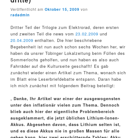
Veröffentlicht am
Oktober 15, 2009
von
radadmin
Dritter Teil der Trilogie zum Elektrorad, deren ersten
und zweiten Teil die news vom
23.02.2009
und
20.04.2009
enthalten. Die hier beschriebene
Begebenheit ist nun auch schon sechs Wochen her, wir
haben da unsrer Tübinger Lokalzeitung beim Füllen des
Sommerlochs geholfen, und nun haben es also auch
Fahrräder auf die Kulturseite geschafft! Es gab
zunächst wieder einen Artikel zum Thema, wonach sich
im Blatt eine Leserbriefdebatte entspann. Daran habe
ich mich zunächst mit folgendem Beitrag beteiligt:
„
Danke, Ihr Artikel war einer der ausgewogensten
unter den inflationär vielen zum Thema. Dennoch
blieb auch hier der eigentliche Problembereich
ausgeklammert, die jetzt üblichen Lithium-Ionen-
Akkus. Abgesehen davon, dass Lithium selten ist,
und es diese Akkus nie in großen Massen für alle
geben kann, hier zwei erschütternde Zahlen: Akku