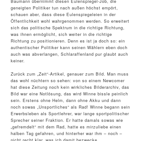
Baumann übernimmt diesen Eulenspiegel-Job, die
geneigten Politiker tun nach außen höchst empört,
schauen aber, dass diese Eulenspiegeleien in der
Öffentlichkeit wohl wahrgenommen werden. So erweitert
sich das politische Spektrum in die richtige Richtung,
was ihnen ermöglicht, sich weiter in die richtige
Richtung zu positionieren. Denn es ist ja doch so: ein
authentischer Politiker kann seinen Wählern eben doch
auch was abverlangen, Schlaraffenland pur glaubt auch
keiner.
Zurück zum „Zeit“-Artikel, genauer zum Bild. Man muss
das wohl nüchtern so sehen: von so einem Newcomer
hat diese Zeitung noch kein wirkliches Bilderarchiv, das
Bild war eine Notlösung, das wird Winne bissle peinlich
sein. Erstens ohne Helm, dann ohne Akku und dann
noch sowas „Unsportliches“ als Rad! Winne begann sein
Erwerbsleben als Sportlehrer, war lange sportpolitischer
Sprecher seiner Fraktion. Er hatte damals sowas wie
„gefremdelt“ mit dem Rad, hatte es mirzuliebe einen
halben Tag gefahren, und hinterher war ihm – noch –
nicht recht klar, was ich damit bezwecke.