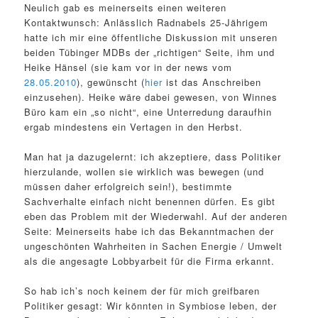
Neulich gab es meinerseits einen weiteren
Kontaktwunsch: Anlässlich Radnabels 25-Jährigem
hatte ich mir eine öffentliche Diskussion mit unseren
beiden Tübinger MDBs der „richtigen“ Seite, ihm und
Heike Hänsel (sie kam vor in der news vom
28.05.2010
), gewünscht (
hier
ist das Anschreiben
einzusehen). Heike wäre dabei gewesen, von Winnes
Büro kam ein „so nicht“, eine Unterredung daraufhin
ergab mindestens ein Vertagen in den Herbst.
Man hat ja dazugelernt: ich akzeptiere, dass Politiker
hierzulande, wollen sie wirklich was bewegen (und
müssen daher erfolgreich sein!), bestimmte
Sachverhalte einfach nicht benennen dürfen. Es gibt
eben das Problem mit der Wiederwahl. Auf der anderen
Seite: Meinerseits habe ich das Bekanntmachen der
ungeschönten Wahrheiten in Sachen Energie / Umwelt
als die angesagte Lobbyarbeit für die Firma erkannt.
So hab ich’s noch keinem der für mich greifbaren
Politiker gesagt: Wir könnten in Symbiose leben, der