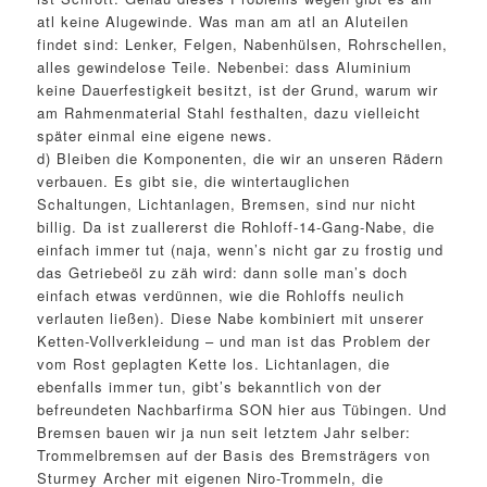
atl keine Alugewinde. Was man am atl an Aluteilen
findet sind: Lenker, Felgen, Nabenhülsen, Rohrschellen,
alles gewindelose Teile. Nebenbei: dass Aluminium
keine Dauerfestigkeit besitzt, ist der Grund, warum wir
am Rahmenmaterial Stahl festhalten, dazu vielleicht
später einmal eine eigene news.
d) Bleiben die Komponenten, die wir an unseren Rädern
verbauen. Es gibt sie, die wintertauglichen
Schaltungen, Lichtanlagen, Bremsen, sind nur nicht
billig. Da ist zuallererst die Rohloff-14-Gang-Nabe, die
einfach immer tut (naja, wenn’s nicht gar zu frostig und
das Getriebeöl zu zäh wird: dann solle man’s doch
einfach etwas verdünnen, wie die Rohloffs neulich
verlauten ließen). Diese Nabe kombiniert mit unserer
Ketten-Vollverkleidung – und man ist das Problem der
vom Rost geplagten Kette los. Lichtanlagen, die
ebenfalls immer tun, gibt’s bekanntlich von der
befreundeten Nachbarfirma SON hier aus Tübingen. Und
Bremsen bauen wir ja nun seit letztem Jahr selber:
Trommelbremsen auf der Basis des Bremsträgers von
Sturmey Archer mit eigenen Niro-Trommeln, die