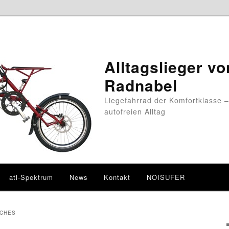
Alltagslieger vo
Radnabel
Liegefahrrad der Komfortklasse –
autofreien Alltag
atl-Spektrum
News
Kontakt
NOISUFER
SCHES