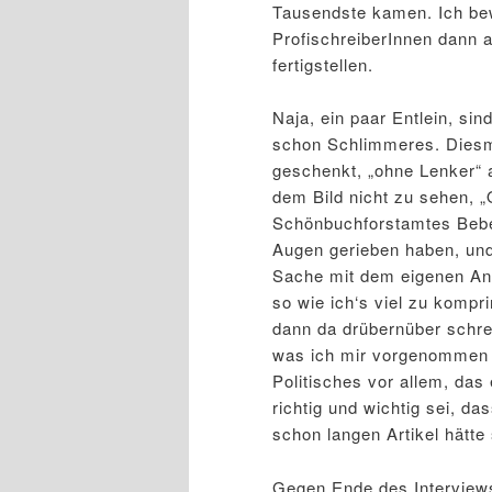
Tausendste kamen. Ich bew
ProfischreiberInnen dann a
fertigstellen.
Naja, ein paar Entlein, si
schon Schlimmeres. Diesma
geschenkt, „ohne Lenker“ a
dem Bild nicht zu sehen, „
Schönbuchforstamtes Beben
Augen gerieben haben, und 
Sache mit dem eigenen Ant
so wie ich‘s viel zu kompri
dann da drübernüber schrei
was ich mir vorgenommen 
Politisches vor allem, das
richtig und wichtig sei, d
schon langen Artikel hätt
Gegen Ende des Interviews