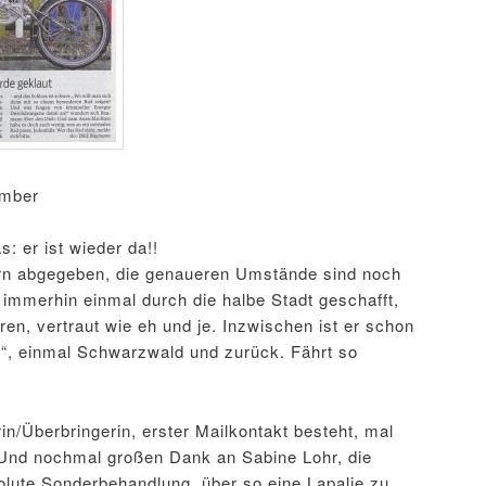
ember
: er ist wieder da!!
rn abgegeben, die genaueren Umstände sind noch
s immerhin einmal durch die halbe Stadt geschafft,
en, vertraut wie eh und je. Inzwischen ist er schon
r“, einmal Schwarzwald und zurück. Fährt so
n/Überbringerin, erster Mailkontakt besteht, mal
Und nochmal großen Dank an Sabine Lohr, die
olute Sonderbehandlung, über so eine Lapalie zu