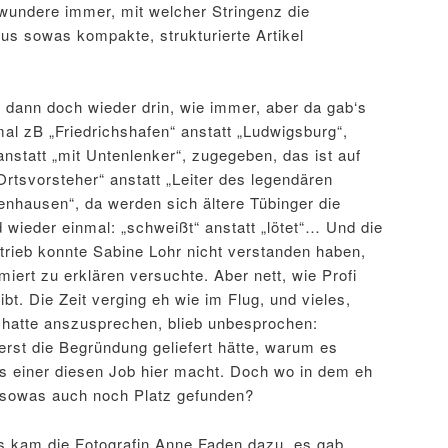
undere immer, mit welcher Stringenz die
us sowas kompakte, strukturierte Artikel
nd dann doch wieder drin, wie immer, aber da gab‘s
l zB „Friedrichshafen“ anstatt „Ludwigsburg“,
nstatt „mit Untenlenker“, zugegeben, das ist auf
Ortsvorsteher“ anstatt „Leiter des legendären
hausen“, da werden sich ältere Tübinger die
wieder einmal: „schweißt“ anstatt „lötet“… Und die
rieb konnte Sabine Lohr nicht verstanden haben,
miert zu erklären versuchte. Aber nett, wie Profi
bt. Die Zeit verging eh wie im Flug, und vieles,
hatte anszusprechen, blieb unbesprochen:
 erst die Begründung geliefert hätte, warum es
ass einer diesen Job hier macht. Doch wo in dem eh
e sowas auch noch Platz gefunden?
 kam die Fotografin Anne Faden dazu, es gab