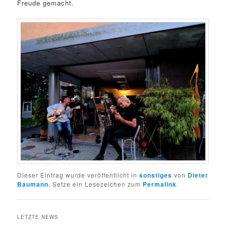
Freude gemacht.
Dieser Eintrag wurde veröffentlicht in
sonstiges
von
Dieter
Baumann
. Setze ein Lesezeichen zum
Permalink
.
LETZTE NEWS