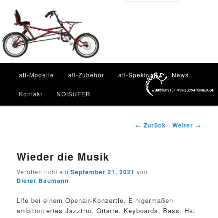
Zum
Inhalt
Such
wechseln
Hauptmenü
atl-Modelle
atl-Zubehör
atl-Spektrum
News
Kontakt
NOISUFER
Beitragsnavigation
←
Zurück
Weiter
→
Wieder die Musik
Veröffentlicht am
September 21, 2021
von
Dieter Baumann
Life bei einem Openair-Konzertle. Einigermaßen
ambitioniertes Jazztrio, Gitarre, Keyboards, Bass. Hat