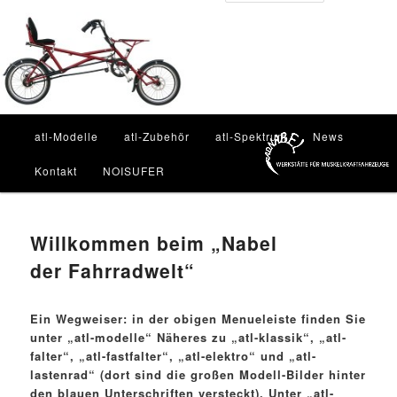
Zum
Inhalt
Such
wechseln
Hauptmenü
atl-Modelle
atl-Zubehör
atl-Spektrum
News
Kontakt
NOISUFER
Willkommen beim „Nabel
der Fahrradwelt“
Ein Wegweiser: in der obigen Menueleiste finden Sie
unter „atl-modelle“ Näheres zu „atl-klassik“, „atl-
falter“, „atl-fastfalter“, „atl-elektro“ und „atl-
lastenrad“ (dort sind die großen Modell-Bilder hinter
den blauen Unterschriften versteckt). Unter „atl-