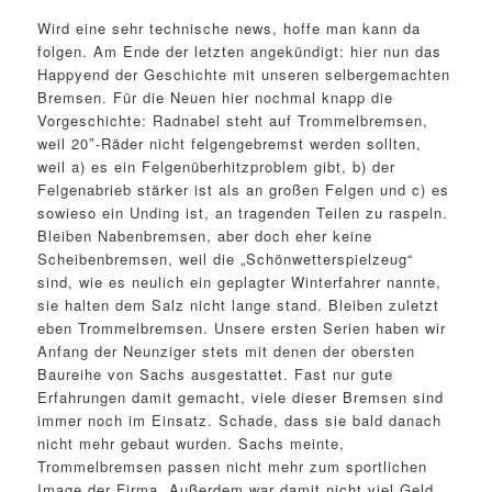
Wird eine sehr technische news, hoffe man kann da
folgen. Am Ende der letzten angekündigt: hier nun das
Happyend der Geschichte mit unseren selbergemachten
Bremsen. Für die Neuen hier nochmal knapp die
Vorgeschichte: Radnabel steht auf Trommelbremsen,
weil 20″-Räder nicht felgengebremst werden sollten,
weil a) es ein Felgenüberhitzproblem gibt, b) der
Felgenabrieb stärker ist als an großen Felgen und c) es
sowieso ein Unding ist, an tragenden Teilen zu raspeln.
Bleiben Nabenbremsen, aber doch eher keine
Scheibenbremsen, weil die „Schönwetterspielzeug“
sind, wie es neulich ein geplagter Winterfahrer nannte,
sie halten dem Salz nicht lange stand. Bleiben zuletzt
eben Trommelbremsen. Unsere ersten Serien haben wir
Anfang der Neunziger stets mit denen der obersten
Baureihe von Sachs ausgestattet. Fast nur gute
Erfahrungen damit gemacht, viele dieser Bremsen sind
immer noch im Einsatz. Schade, dass sie bald danach
nicht mehr gebaut wurden. Sachs meinte,
Trommelbremsen passen nicht mehr zum sportlichen
Image der Firma. Außerdem war damit nicht viel Geld