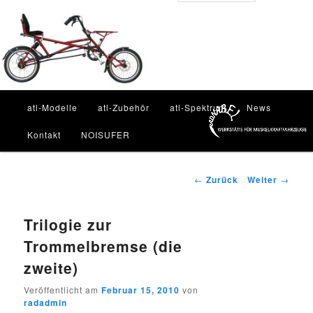
Zum
Inhalt
Such
wechseln
Hauptmenü
atl-Modelle
atl-Zubehör
atl-Spektrum
News
Kontakt
NOISUFER
Beitragsnavigation
←
Zurück
Weiter
→
Trilogie zur
Trommelbremse (die
zweite)
Veröffentlicht am
Februar 15, 2010
von
radadmin