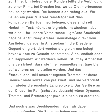
zur Hilfe. Ein befreundeter Kunde stellte die Verbindung
zu einer Firma bei Dresden her, wo ua Oldtimerbremsen
neu belegt werden. Die kennen sich richtig aus. Wir
ließen ein paar Muster-Bremsträger mit Niro-
kompatiblen Belägen neu belegen, diese sind seit
Herbst im Test: höchst erfolgreich. Inzwischen haben
wir eine – für unsere Verhältnisse – größere Stückzahl
nagelneuer Sturmey Archer Bremsbeläge direkt vom
Auslieferungslager in Amsterdam in die Dresdener
Gegend dirigiert, dort werden sie gleich neu belegt,
bevor wir sie zu Gesicht bekommen. Also, endlich doch
ein Happyend? Wir werden’s sehen. Sturmey Archer hat
uns versichert, dass sie ihre Trommelbremsträger bis
auf weiteres so herstellen werden. Und das
Erstaunliche: inkl unserer eigenen Trommel ist diese
Brems-Kombi sowas von preiswert, und sie verspricht
nun wieder die ersehnte Langlebigkeit. Das Seriöse an
der Chose: im Fall (schweizerdeutsch) wären Dynamo,
Trommel und Bremsträger jeweils einzeln zu ersetzen.
Und noch etwas Beruhigendes haben wir dabei
herausgefunden. Die Sachsen haben uns auch schon