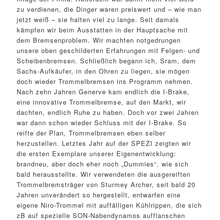
zu verdienen, die Dinger waren preiswert und – wie man
jetzt weiß – sie halten viel zu lange. Seit damals
kämpfen wir beim Ausstatten in der Hauptsache mit
dem Bremsenproblem. Wir machten notgedrungen
unsere oben geschilderten Erfahrungen mit Felgen- und
Scheibenbremsen. Schließlich begann ich, Sram, dem
Sachs-Aufkäufer, in den Ohren zu liegen, sie mögen
doch wieder Trommelbremsen ins Programm nehmen.
Nach zehn Jahren Generve kam endlich die I-Brake,
eine innovative Trommelbremse, auf den Markt, wir
dachten, endlich Ruhe zu haben. Doch vor zwei Jahren
war dann schon wieder Schluss mit der I-Brake. So
reifte der Plan, Trommelbremsen eben selber
herzustellen. Letztes Jahr auf der SPEZI zeigten wir
die ersten Exemplare unserer Eigenentwicklung:
brandneu, aber doch eher noch „Dummies“, wie sich
bald herausstellte. Wir verwendeten die ausgereiften
Trommelbremsträger von Sturmey Archer, seit bald 20
Jahren unverändert so hergestellt, entwarfen eine
eigene Niro-Trommel mit auffälligen Kühlrippen, die sich
zB auf spezielle SON-Nabendynamos aufflanschen