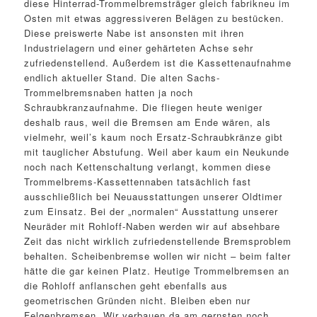
diese Hinterrad-Trommelbremsträger gleich fabrikneu im
Osten mit etwas aggressiveren Belägen zu bestücken.
Diese preiswerte Nabe ist ansonsten mit ihren
Industrielagern und einer gehärteten Achse sehr
zufriedenstellend. Außerdem ist die Kassettenaufnahme
endlich aktueller Stand. Die alten Sachs-
Trommelbremsnaben hatten ja noch
Schraubkranzaufnahme. Die fliegen heute weniger
deshalb raus, weil die Bremsen am Ende wären, als
vielmehr, weil’s kaum noch Ersatz-Schraubkränze gibt
mit tauglicher Abstufung. Weil aber kaum ein Neukunde
noch nach Kettenschaltung verlangt, kommen diese
Trommelbrems-Kassettennaben tatsächlich fast
ausschließlich bei Neuausstattungen unserer Oldtimer
zum Einsatz. Bei der „normalen“ Ausstattung unserer
Neuräder mit Rohloff-Naben werden wir auf absehbare
Zeit das nicht wirklich zufriedenstellende Bremsproblem
behalten. Scheibenbremse wollen wir nicht – beim falter
hätte die gar keinen Platz. Heutige Trommelbremsen an
die Rohloff anflanschen geht ebenfalls aus
geometrischen Gründen nicht. Bleiben eben nur
Felgenbremsen. Wir verbauen da am gernsten noch