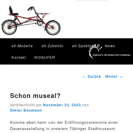
Zum
Inhalt
Such
wechseln
Hauptmenü
atl-Modelle
atl-Zubehör
atl-Spektrum
News
Kontakt
NOISUFER
Beitragsnavigation
←
Zurück
Weiter
→
Schon museal?
Veröffentlicht am
November 23, 2003
von
Dieter Baumann
Komme eben heim von der Eröffnungszeremonie einer
Dauerausstellung in unserem Tübinger Stadtmuseum.