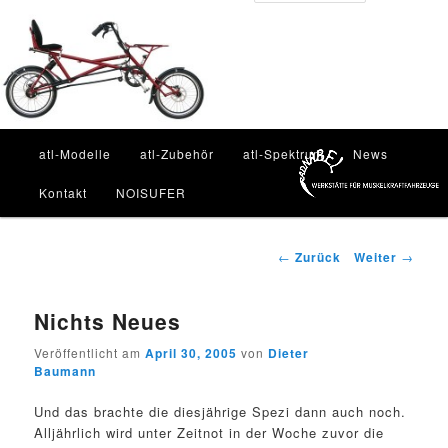
Zum
Inhalt
Such
wechseln
Hauptmenü
atl-Modelle
atl-Zubehör
atl-Spektrum
News
Kontakt
NOISUFER
Beitragsnavigation
←
Zurück
Weiter
→
Nichts Neues
Veröffentlicht am
April 30, 2005
von
Dieter
Baumann
Und das brachte die diesjährige Spezi dann auch noch.
Alljährlich wird unter Zeitnot in der Woche zuvor die