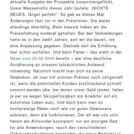
aktuelle Ausgabe der Prospekte zusammengeflickt.
Unser Messemotto dieses Jahr lautete: „NICHTS
NEUES, längst perfekt“. So gab es dieses Mal
Änderungen fast nur in den Preislisten. Die waren
allerdings überfällig. Beim klassik haben wir die
Preiserhöhung moderat gehalten. Bei den Verkleidungen
hatte es in den zwölf Jahren, seit wir die bauen, nie
eine Anpassung gegeben. Deshalb darf die Erhöhung
hier schon auffallen. Und beim Falter – das steht in der
News vom 20.02.2005
bereits – war eine deutliche
Annäherung an unseren tatsächlichen Aufwand
notwendig. Natürlich macht man sich so seine
Gedanken, ob man mit solchen Preisen noch zeitgemäß
ist, wenn die potentiellen Kunden erschreckend schnell
verarmt werden (die, bei denen unser Geld landet, fallen
ja per se wegen Skrupellosigkeit als Anwärter auf ein
autofreies Leben aus). Und doch kann man so
hochpreisige Räder nach wie vor guten Gewissens
anbieten, denn sie funktionieren. Der atl war von vorn
herein als Allrounder konzipiert: nur ein einziges Rad
für alle Anwendungen, rasch den verschiedenen
Gebrauchssituationen anpassbar, der treue Begleiter in