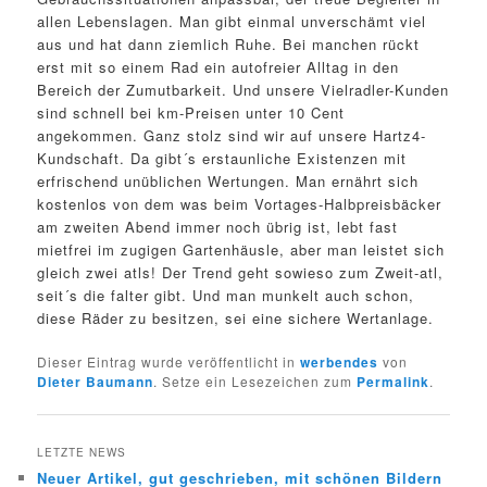
allen Lebenslagen. Man gibt einmal unverschämt viel
aus und hat dann ziemlich Ruhe. Bei manchen rückt
erst mit so einem Rad ein autofreier Alltag in den
Bereich der Zumutbarkeit. Und unsere Vielradler-Kunden
sind schnell bei km-Preisen unter 10 Cent
angekommen. Ganz stolz sind wir auf unsere Hartz4-
Kundschaft. Da gibt´s erstaunliche Existenzen mit
erfrischend unüblichen Wertungen. Man ernährt sich
kostenlos von dem was beim Vortages-Halbpreisbäcker
am zweiten Abend immer noch übrig ist, lebt fast
mietfrei im zugigen Gartenhäusle, aber man leistet sich
gleich zwei atls! Der Trend geht sowieso zum Zweit-atl,
seit´s die falter gibt. Und man munkelt auch schon,
diese Räder zu besitzen, sei eine sichere Wertanlage.
Dieser Eintrag wurde veröffentlicht in
werbendes
von
Dieter Baumann
. Setze ein Lesezeichen zum
Permalink
.
LETZTE NEWS
Neuer Artikel, gut geschrieben, mit schönen Bildern