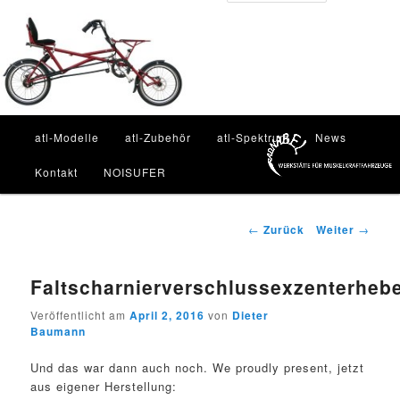
Zum
Inhalt
Such
wechseln
Hauptmenü
atl-Modelle
atl-Zubehör
atl-Spektrum
News
Kontakt
NOISUFER
Beitragsnavigation
←
Zurück
Weiter
→
Faltscharnierverschlussexzenterhebe
Veröffentlicht am
April 2, 2016
von
Dieter
Baumann
Und das war dann auch noch. We proudly present, jetzt
aus eigener Herstellung: