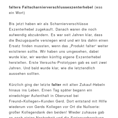
falters Faltscharnierverschlussexzenterhebel
(was
ein Wort)
Bis jetzt haben wir als Scharnierverschlüsse
Exzenterhebel zugekauft. Danach waren die noch
aufwendig abzuändern. Es war seit Jahren klar, dass
die Bezugsquelle versiegen wird und wir bis dahin einen
Ersatz finden mussten, wenn das „Produkt falter“ weiter
existieren sollte. Wir haben uns umgesehen, dabei
wurde klar, wir werden künftig eigene Exzenterhebel
herstellen. Erste Versuchs-Prototypen gab es seit zwei
Jahren. Und bald wurde klar, wie die letztendlich
aussehen sollten.
Kürzlich ging der letzte
falter
mit alten Zukauf-Hebeln
hinaus ins Leben. Einen Tag später begann ein
einwöchiger Aufenthalt in Oberursel bei
Freund+Kollegen+Kunden Gerd. Dort entstand mit Hilfe
wiederum von Gerds Kollegen vor Ort die Nullserie:
großer Kollegendank den beiden! Wieder zuhause gab
es noch einige Nacharbeit und die Serienvorbereitung.