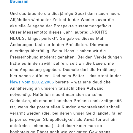
Baumann
Und das brachte die diesjährige Spezi dann auch noch.
Alljährlich wird unter Zeitnot in der Woche zuvor die
aktuelle Ausgabe der Prospekte zusammengeflickt.
Unser Messemotto dieses Jahr lautete: „NICHTS
NEUES, längst perfekt“. So gab es dieses Mal
Änderungen fast nur in den Preislisten. Die waren
allerdings überfällig. Beim klassik haben wir die
Preiserhöhung moderat gehalten. Bei den Verkleidungen
hatte es in den zwölf Jahren, seit wir die bauen, nie
eine Anpassung gegeben. Deshalb darf die Erhöhung
hier schon auffallen. Und beim Falter – das steht in der
News vom 20.02.2005
bereits – war eine deutliche
Annäherung an unseren tatsächlichen Aufwand
notwendig. Natürlich macht man sich so seine
Gedanken, ob man mit solchen Preisen noch zeitgemäß
ist, wenn die potentiellen Kunden erschreckend schnell
verarmt werden (die, bei denen unser Geld landet, fallen
ja per se wegen Skrupellosigkeit als Anwärter auf ein
autofreies Leben aus). Und doch kann man so
hochpreisige Räder nach wie vor guten Gewissens