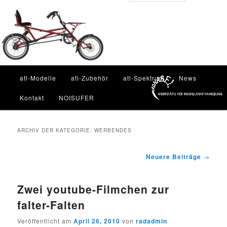
Zum
Zum
Inhalt
sekundären
Such
wechseln
Inhalt
wechseln
Hauptmenü
atl-Modelle
atl-Zubehör
atl-Spektrum
News
Kontakt
NOISUFER
ARCHIV DER KATEGORIE:
WERBENDES
Beitragsnavigation
Neuere Beiträge
→
Zwei youtube-Filmchen zur
falter-Falten
Veröffentlicht am
April 26, 2010
von
radadmin