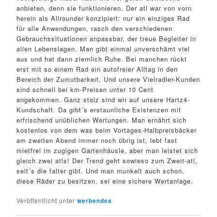
anbieten, denn sie funktionieren. Der atl war von vorn
herein als Allrounder konzipiert: nur ein einziges Rad
für alle Anwendungen, rasch den verschiedenen
Gebrauchssituationen anpassbar, der treue Begleiter in
allen Lebenslagen. Man gibt einmal unverschämt viel
aus und hat dann ziemlich Ruhe. Bei manchen rückt
erst mit so einem Rad ein autofreier Alltag in den
Bereich der Zumutbarkeit. Und unsere Vielradler-Kunden
sind schnell bei km-Preisen unter 10 Cent
angekommen. Ganz stolz sind wir auf unsere Hartz4-
Kundschaft. Da gibt´s erstaunliche Existenzen mit
erfrischend unüblichen Wertungen. Man ernährt sich
kostenlos von dem was beim Vortages-Halbpreisbäcker
am zweiten Abend immer noch übrig ist, lebt fast
mietfrei im zugigen Gartenhäusle, aber man leistet sich
gleich zwei atls! Der Trend geht sowieso zum Zweit-atl,
seit´s die falter gibt. Und man munkelt auch schon,
diese Räder zu besitzen, sei eine sichere Wertanlage.
Veröffentlicht unter
werbendes