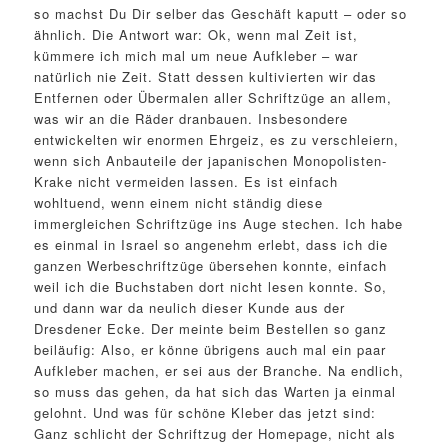
so machst Du Dir selber das Geschäft kaputt – oder so
ähnlich. Die Antwort war: Ok, wenn mal Zeit ist,
kümmere ich mich mal um neue Aufkleber – war
natürlich nie Zeit. Statt dessen kultivierten wir das
Entfernen oder Übermalen aller Schriftzüge an allem,
was wir an die Räder dranbauen. Insbesondere
entwickelten wir enormen Ehrgeiz, es zu verschleiern,
wenn sich Anbauteile der japanischen Monopolisten-
Krake nicht vermeiden lassen. Es ist einfach
wohltuend, wenn einem nicht ständig diese
immergleichen Schriftzüge ins Auge stechen. Ich habe
es einmal in Israel so angenehm erlebt, dass ich die
ganzen Werbeschriftzüge übersehen konnte, einfach
weil ich die Buchstaben dort nicht lesen konnte. So,
und dann war da neulich dieser Kunde aus der
Dresdener Ecke. Der meinte beim Bestellen so ganz
beiläufig: Also, er könne übrigens auch mal ein paar
Aufkleber machen, er sei aus der Branche. Na endlich,
so muss das gehen, da hat sich das Warten ja einmal
gelohnt. Und was für schöne Kleber das jetzt sind:
Ganz schlicht der Schriftzug der Homepage, nicht als