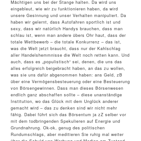
Mächtigen uns bei der Stange halten. Da wird uns
eingebleut, wie wir zu funktionieren haben, da wird
unsere Gesinnung und unser Verhalten manipuliert. Da
haben wir gelernt, dass Autofahren sportlich ist und
sexy, dass wir natürlich Handys brauchen, dass man
schlau ist, wenn man andere übers Ohr haut, dass der
totale Wettbewerb – die totale Konkurrenz – das ist,
was die Welt jetzt braucht, dass nur der Kahlschlag
aller Handelshemmnisse die Welt noch retten kann. Und
auch, dass es „populistisch“ sei, denen, die uns das
alles erfolgreich beigebracht haben, an das zu wollen,
was sie uns dafür abgenommen haben: ans Geld, zB
über eine Vermögensbesteuerung oder eine Besteuerung
von Börsengewinnen. Dass man dieses Börsenwesen
endlich ganz abschaffen sollte – diese unanständige
Institution, wo das Glück mit dem Unglück anderer
gemacht wird – das zu denken sind wir nicht mehr
fähig. Dabei führt sich das Börsentum ja zZ selber vor
mit dem todbringenden Spekulieren auf Energie und
Grundnahrung. Ok-ok, genug des politischen
Rundumschlags, aber meditieren Sie ruhig mal weiter
über die Schuld von Werbung und Medien am Zustand