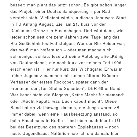
besser: man plant das jetzt schon. Es gibt schon länger
das Projekt einer Deutschlandquerung – per Rad
versteht sich. Vielleicht wird’s ja dieses Jahr was: Start
in TÜ Anfang August, Ziel am 21. kurz vor der
Dänischen Grenze in Fresenhagen. Dort wird dann, wie
leider schon seit dreizehn Jahren zwei Tage lang das
Rio-Gedächtnisfestival steigen. Wer der Rio Reiser war,
das weiß man hoffentlich – oder man mache sich
schleunigst schlau, lese zB seine Autobiografie „König
von Deutschland“, die noch kurz vor seinem Tod 1996
erschienen ist. Hier nur kurz das Wichtigste: Er war in
früher Jugend zusammen mit seinen älteren Brüdern
Verfasser der ersten Rockoper, später dann der
Frontman der „Ton-Steine-Scherben“, DER 68-er-Band.
Wer kennt nicht die Slogans „Keine Macht für niemand“
oder „Macht kaputt, was Euch kaputt macht“. Diese
Band hat so viel bewegt damals, die Jungs waren zB
immer dabei, wenn eine Hausbesetzung anstand, so
beim Rauchhaus in Berlin – und eben auch hier in TÜ
bei der Besetzung des späteren Epplehauses – noch
heute Jugendhaus. Natürlich hab ich sie damals hier