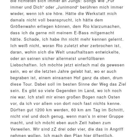
die richteten sich immer an Jungs: Songs wie „Für
immer und Dich“ oder „Junimond“ berühren mich immer
wieder, wenn ich sie höre. Hätte die Werkstatt mich
damals nicht voll beansprucht, ich hätte dem
Größenwahn erliegen können, dem Rio klarzumachen,
dass ich da gerne mit meinem E-Bass mitgemacht
hätte. Schade, ich habe ihn nicht mehr kennen gelernt.
Ich weiß nicht, woran Rio zuletzt eher zerbrochen ist,
daran, wohin sich die Welt unaufhaltsam entwickelte,
oder an seinen sicher allermeist unerfüllbaren
Liebschaften. Ich möchte jetzt einfach mal da gewesen
sein, wo er die letzten Jahre gelebt hat, wo er auch
begraben ist, einem einsamen Hof ganz da oben, drum
diese Tour. Dabei soll im besten Sinne der Weg das Ziel
sein. Es gibt so viele Gegenden im Land, wo ich noch
nie war. Ich stell mir einen großen Bogen nach Osten
vor, da ich vor allem von dort noch fast nichts kenne.
Dürften gut 1200 km werden, 60 km am Tag im Schnitt,
nicht viel und doch genug, wenn man’s in einer Gruppe
macht, und ich möcht eben auch Zeit haben zum
Verweilen. Wir sind zZ drei oder vier, die das in Angriff
nehmen wollen. Ich mach den Plan hier öffentlich,