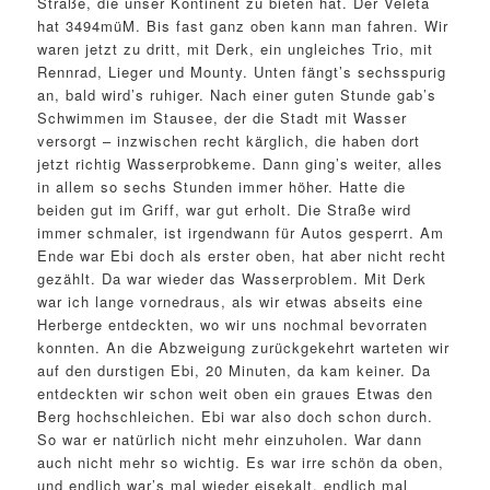
Straße, die unser Kontinent zu bieten hat. Der Veleta
hat 3494müM. Bis fast ganz oben kann man fahren. Wir
waren jetzt zu dritt, mit Derk, ein ungleiches Trio, mit
Rennrad, Lieger und Mounty. Unten fängt’s sechsspurig
an, bald wird’s ruhiger. Nach einer guten Stunde gab’s
Schwimmen im Stausee, der die Stadt mit Wasser
versorgt – inzwischen recht kärglich, die haben dort
jetzt richtig Wasserprobkeme. Dann ging’s weiter, alles
in allem so sechs Stunden immer höher. Hatte die
beiden gut im Griff, war gut erholt. Die Straße wird
immer schmaler, ist irgendwann für Autos gesperrt. Am
Ende war Ebi doch als erster oben, hat aber nicht recht
gezählt. Da war wieder das Wasserproblem. Mit Derk
war ich lange vornedraus, als wir etwas abseits eine
Herberge entdeckten, wo wir uns nochmal bevorraten
konnten. An die Abzweigung zurückgekehrt warteten wir
auf den durstigen Ebi, 20 Minuten, da kam keiner. Da
entdeckten wir schon weit oben ein graues Etwas den
Berg hochschleichen. Ebi war also doch schon durch.
So war er natürlich nicht mehr einzuholen. War dann
auch nicht mehr so wichtig. Es war irre schön da oben,
und endlich war’s mal wieder eisekalt, endlich mal