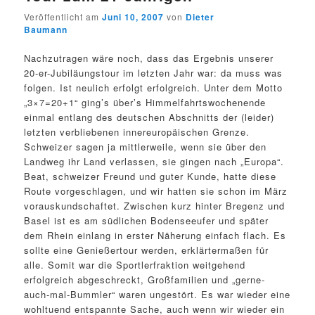
Veröffentlicht am
Juni 10, 2007
von
Dieter
Baumann
Nachzutragen wäre noch, dass das Ergebnis unserer
20-er-Jubiläungstour im letzten Jahr war: da muss was
folgen. Ist neulich erfolgt erfolgreich. Unter dem Motto
„3×7=20+1“ ging’s über’s Himmelfahrtswochenende
einmal entlang des deutschen Abschnitts der (leider)
letzten verbliebenen innereuropäischen Grenze.
Schweizer sagen ja mittlerweile, wenn sie über den
Landweg ihr Land verlassen, sie gingen nach „Europa“.
Beat, schweizer Freund und guter Kunde, hatte diese
Route vorgeschlagen, und wir hatten sie schon im März
vorauskundschaftet. Zwischen kurz hinter Bregenz und
Basel ist es am südlichen Bodenseeufer und später
dem Rhein einlang in erster Näherung einfach flach. Es
sollte eine Genießertour werden, erklärtermaßen für
alle. Somit war die Sportlerfraktion weitgehend
erfolgreich abgeschreckt, Großfamilien und „gerne-
auch-mal-Bummler“ waren ungestört. Es war wieder eine
wohltuend entspannte Sache, auch wenn wir wieder ein