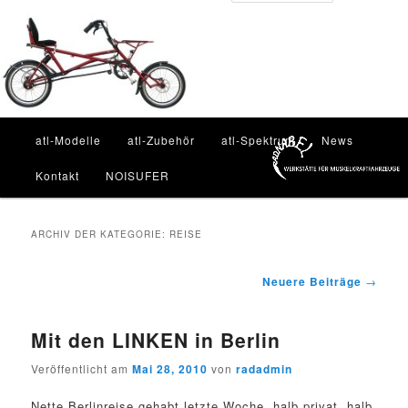
Zum
Zum
Inhalt
sekundären
Such
wechseln
Inhalt
wechseln
Hauptmenü
atl-Modelle
atl-Zubehör
atl-Spektrum
News
Kontakt
NOISUFER
ARCHIV DER KATEGORIE:
REISE
Beitragsnavigation
Neuere Beiträge
→
Mit den LINKEN in Berlin
Veröffentlicht am
Mai 28, 2010
von
radadmin
Nette Berlinreise gehabt letzte Woche, halb privat, halb