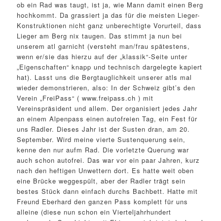
ob ein Rad was taugt, ist ja, wie Mann damit einen Berg
hochkommt. Da grassiert ja das für die meisten Lieger-
Konstruktionen nicht ganz unberechtigte Vorurteil, dass
Lieger am Berg nix taugen. Das stimmt ja nun bei
unserem atl garnicht (versteht man/frau spätestens,
wenn er/sie das hierzu auf der „klassik“-Seite unter
„Eigenschaften“ knapp und technisch dargelegte kapiert
hat). Lasst uns die Bergtauglichkeit unserer atls mal
wieder demonstrieren, also: In der Schweiz gibt’s den
Verein „FreiPass“ ( www.freipass.ch ) mit
Vereinspräsident und allem. Der organisiert jedes Jahr
an einem Alpenpass einen autofreien Tag, ein Fest für
uns Radler. Dieses Jahr ist der Susten dran, am 20.
September. Wird meine vierte Sustenquerung sein,
kenne den nur aufm Rad. Die vorletzte Querung war
auch schon autofrei. Das war vor ein paar Jahren, kurz
nach den heftigen Unwettern dort. Es hatte weit oben
eine Brücke weggespült, aber der Radler trägt sein
bestes Stück dann einfach durchs Bachbett. Hatte mit
Freund Eberhard den ganzen Pass komplett für uns
alleine (diese nun schon ein Vierteljahrhundert