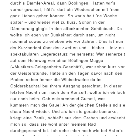
durch’s Daimler-Areal, dann Böblingen. Hätten wir’s
vorher gewusst, hätt’s dort ein Wiedersehen mit ’nem
ganz Lieben geben können. So war’s halt ’ne Woche
später – und wieder viel zu kurz. Schon in der
Dämmerung ging’s in den altbekannten Schönbuch. Da
wollte ich eben vor Dunkelheit durch sein, um nicht
nochmal sowas zu erleben wie vor Jahren. Dies ist nun
der Kurzbericht über den zweiten und – bisher – letzten
spektakulären Liegeradsturz meinerseits: War seinerzeit
auf dem Heimweg von einer Böblingen-Mugge
(=Musikers-Gelegenheits-Geschäft), war schon kurz vor
der Geisterstunde. Hatte an den Tagen davor nach den
Proben schon immer die Wildschweine da im
Goldersbachtal bei ihrem Ausgang gesichtet. In dieser
letzten Nacht nun, nach dem Konzert, wollte ich einfach
nur noch heim. Gab entsprechend Gummi, was
kümmern mich die Säue! An der gleichen Stelle sind sie
diese Nacht wieder. Und als ich sie gerade bemerke,
kriegt eine Panik, schießt aus dem Graben und erwischt
mich so, dass sie wohl unter meinem Rad
durchgeprescht ist. Ich sehe mich noch wie bei Asterix