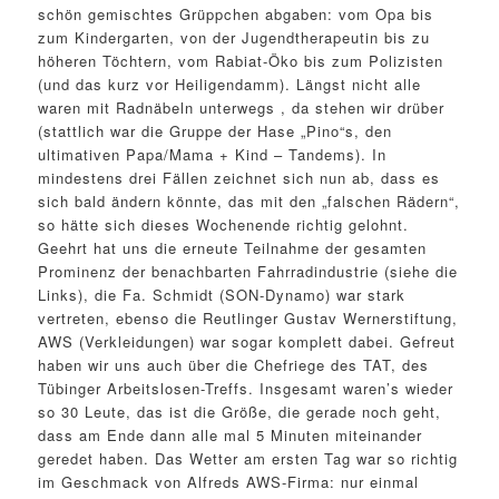
schön gemischtes Grüppchen abgaben: vom Opa bis
zum Kindergarten, von der Jugendtherapeutin bis zu
höheren Töchtern, vom Rabiat-Öko bis zum Polizisten
(und das kurz vor Heiligendamm). Längst nicht alle
waren mit Radnäbeln unterwegs , da stehen wir drüber
(stattlich war die Gruppe der Hase „Pino“s, den
ultimativen Papa/Mama + Kind – Tandems). In
mindestens drei Fällen zeichnet sich nun ab, dass es
sich bald ändern könnte, das mit den „falschen Rädern“,
so hätte sich dieses Wochenende richtig gelohnt.
Geehrt hat uns die erneute Teilnahme der gesamten
Prominenz der benachbarten Fahrradindustrie (siehe die
Links), die Fa. Schmidt (SON-Dynamo) war stark
vertreten, ebenso die Reutlinger Gustav Wernerstiftung,
AWS (Verkleidungen) war sogar komplett dabei. Gefreut
haben wir uns auch über die Chefriege des TAT, des
Tübinger Arbeitslosen-Treffs. Insgesamt waren’s wieder
so 30 Leute, das ist die Größe, die gerade noch geht,
dass am Ende dann alle mal 5 Minuten miteinander
geredet haben. Das Wetter am ersten Tag war so richtig
im Geschmack von Alfreds AWS-Firma: nur einmal