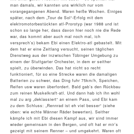
man damals, wir kannten uns wirklich nur vom
vorangegangenen Abend. Waren heiße Wochen. Einiges
später, nach dem „Tour de Sol“-Erfolg mit dem
elektromotorbestückten atl-Prorotyp (war 1988 und ist
schon so lange her, dass davon hier noch nie die Rede
war, das kommt aber auch mal noch mal, ich
versprech’s) bekam Ebi einen Elektro-atl gebastelt. Mit
dem hat er eine Zeitlang versucht, seinen täglichen
Dienstweg aus der inzwischen Tübinger Umgebung zu
einem der Stuttgarter Orchester, in dem er seither
spielt, zu überwinden. Das hat nicht so recht
funktioniert, für so eine Strecke waren die damaligen
Batterien zu schwer, das Ding fuhr 75km/h, Speichen,
Reifen usw waren überfordert. Bald gab’s den Rückbau
zum reinen Muskelkraft-atl. Und dann hab ich ihn wohl
mal zu arg „deklassiert“ an einem Pass, und Ebi kam
zu dem Schluss: „Rennrad ist eh viel besser“ (siehe
oben: wie echte Männer Räder bewerten). Seither
kämpfe ich mit Ebi diesen Kampf aus, wir sind immer
wieder gemeinsam in den Bergen, und oft hat er mir’s
gezeigt mit seinem Renner – und umgekehrt. Waren oft