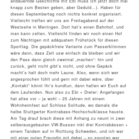
andauernde Geschichte mit Ebi muss ich jetzt doch mal
knapp zum Besten geben, aber Geduld…). Haben für
diesen Septembertag noch nichts konkret organisiert.
Vielleicht treffen wir uns am Freitagabend auf der
Westseite in Meiringen. Dort hat’s einen Bahnhof, und
man kann zelten. Vielleicht finden wir noch einen Hof
zum Nächtigen mit adäquatem Frühstück für diesen
Sporttag. Die gepäckfreie Variante zum Passerklimmen
wäre dann, dass Zelt usw einfach da bleiben und wir
den Pass dann gleich zweimal „machen“: hin und
zurück, geht nicht gibt’s nicht, und ohne Gepäck
macht’s halt doch mehr Laune. Also, wenn sich wer
angesprochen fühlt und gern mit dabei wäre, über
„Kontakt“ könnt Ihr’s kundtun, dann halten wir Euch auf
dem Laufenden. Nun also zu Ebi + Dieter: Angefangen
hat alles vor – ja wohl – 25 Jahren mit einem
Wohnheimfest auf Schloss Solitude, wo damals die
halbe Stuttgarter Kontrabass-Hochschulklasse hauste.
Am Tag drauf brach diese mit Anhang zu neunt in zwei
selberausgebauten VW-Bussen inkl drei Kontrabässen +
einem Tandem auf in Richtung Schweden, und ich war
mit einer guten Freundin mit dabei – so spontan war