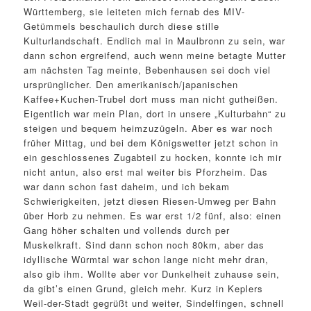
Württemberg, sie leiteten mich fernab des MIV-
Getümmels beschaulich durch diese stille
Kulturlandschaft. Endlich mal in Maulbronn zu sein, war
dann schon ergreifend, auch wenn meine betagte Mutter
am nächsten Tag meinte, Bebenhausen sei doch viel
ursprünglicher. Den amerikanisch/japanischen
Kaffee+Kuchen-Trubel dort muss man nicht gutheißen.
Eigentlich war mein Plan, dort in unsere „Kulturbahn“ zu
steigen und bequem heimzuzügeln. Aber es war noch
früher Mittag, und bei dem Königswetter jetzt schon in
ein geschlossenes Zugabteil zu hocken, konnte ich mir
nicht antun, also erst mal weiter bis Pforzheim. Das
war dann schon fast daheim, und ich bekam
Schwierigkeiten, jetzt diesen Riesen-Umweg per Bahn
über Horb zu nehmen. Es war erst 1/2 fünf, also: einen
Gang höher schalten und vollends durch per
Muskelkraft. Sind dann schon noch 80km, aber das
idyllische Würmtal war schon lange nicht mehr dran,
also gib ihm. Wollte aber vor Dunkelheit zuhause sein,
da gibt’s einen Grund, gleich mehr. Kurz in Keplers
Weil-der-Stadt gegrüßt und weiter, Sindelfingen, schnell