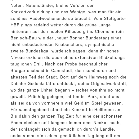
Noten, Notenständer, kleine Version der
Konzertverkleidung und das Wenige, was man für ein
schönes Radelwochenende so braucht. Vom Stuttgarter
HBF gings radelnd weiter durch die grüne Lunge
hintenrum auf den noblen Killesberg ins Chorheim (ein
Benisch-Bau wie der „neue“ Bonner Bundestag) eines
nicht unbedeutenden Knabenchors, sympathische
zweite Bundesliga, würde ich sagen, denn ihr hohes
Niveau erzielen die auch ohne extensiven Bildzeitungs-
tauglichen Drill. Nach der Probe beschaulicher
Biergartenabend in Cannstadt, dem schöneren und
ältesten Teil der Stadt. Dort auf dem Heimweg noch die
Daimler-Gedenkstätte entdeckt, seine Originalwerkstatt,
wo das ganze Unheil begann – sicher von ihm so nicht
gewollt. Prächtig gelegen, mitten im Park, sieht aus,
als sei da von vornherein viel Geld im Spiel gewesen.
Für samstagabend stand ein Konzert in Heilbronn an.
Bis dahin den ganzen Tag Zeit für eine der schönsten
Raderlebnisse seit langem: immer dem Neckar nach,
der schlängelt sich da gemächlich durch’s Ländle,
sodass man sich einen gemütlichen Tag lang mit der