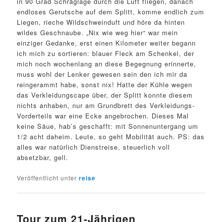
in 90 Grad Schräglage durch die Luft fliegen, danach
endloses Gerutsche auf dem Splitt, komme endlich zum
Liegen, rieche Wildschweinduft und höre da hinten
wildes Geschnaube. „Nix wie weg hier“ war mein
einziger Gedanke, erst einen Kilometer weiter begann
ich mich zu sortieren: blauer Fleck am Schenkel, der
mich noch wochenlang an diese Begegnung erinnerte,
muss wohl der Lenker gewesen sein den ich mir da
reingerammt habe, sonst nix! Hatte der Kühle wegen
das Verkleidungscape über, der Splitt konnte diesem
nichts anhaben, nur am Grundbrett des Verkleidungs-
Vorderteils war eine Ecke angebrochen. Dieses Mal
keine Säue, hab’s geschafft: mit Sonnenuntergang um
1/2 acht daheim. Leute, so geht Mobilität auch. PS: das
alles war natürlich Dienstreise, steuerlich voll
absetzbar, gell.
Veröffentlicht unter
reise
Tour zum 21-Jährigen