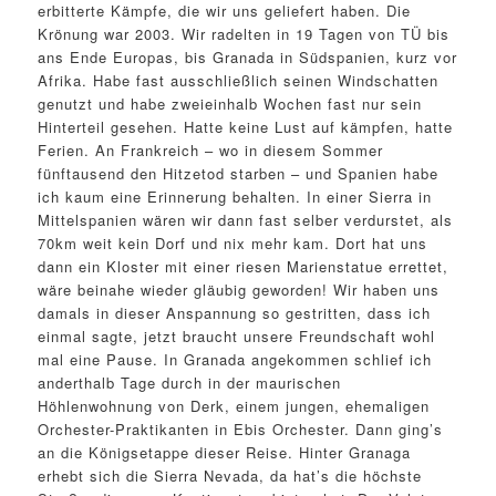
erbitterte Kämpfe, die wir uns geliefert haben. Die
Krönung war 2003. Wir radelten in 19 Tagen von TÜ bis
ans Ende Europas, bis Granada in Südspanien, kurz vor
Afrika. Habe fast ausschließlich seinen Windschatten
genutzt und habe zweieinhalb Wochen fast nur sein
Hinterteil gesehen. Hatte keine Lust auf kämpfen, hatte
Ferien. An Frankreich – wo in diesem Sommer
fünftausend den Hitzetod starben – und Spanien habe
ich kaum eine Erinnerung behalten. In einer Sierra in
Mittelspanien wären wir dann fast selber verdurstet, als
70km weit kein Dorf und nix mehr kam. Dort hat uns
dann ein Kloster mit einer riesen Marienstatue errettet,
wäre beinahe wieder gläubig geworden! Wir haben uns
damals in dieser Anspannung so gestritten, dass ich
einmal sagte, jetzt braucht unsere Freundschaft wohl
mal eine Pause. In Granada angekommen schlief ich
anderthalb Tage durch in der maurischen
Höhlenwohnung von Derk, einem jungen, ehemaligen
Orchester-Praktikanten in Ebis Orchester. Dann ging’s
an die Königsetappe dieser Reise. Hinter Granaga
erhebt sich die Sierra Nevada, da hat’s die höchste