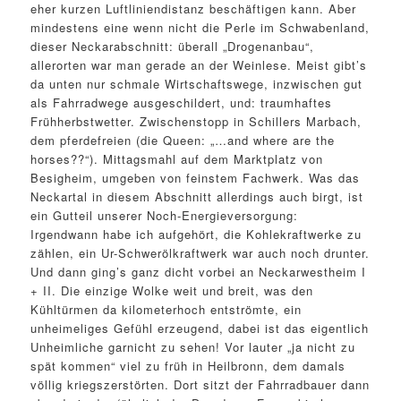
eher kurzen Luftliniendistanz beschäftigen kann. Aber
mindestens eine wenn nicht die Perle im Schwabenland,
dieser Neckarabschnitt: überall „Drogenanbau“,
allerorten war man gerade an der Weinlese. Meist gibt’s
da unten nur schmale Wirtschaftswege, inzwischen gut
als Fahrradwege ausgeschildert, und: traumhaftes
Frühherbstwetter. Zwischenstopp in Schillers Marbach,
dem pferdefreien (die Queen: „…and where are the
horses??“). Mittagsmahl auf dem Marktplatz von
Besigheim, umgeben von feinstem Fachwerk. Was das
Neckartal in diesem Abschnitt allerdings auch birgt, ist
ein Gutteil unserer Noch-Energieversorgung:
Irgendwann habe ich aufgehört, die Kohlekraftwerke zu
zählen, ein Ur-Schwerölkraftwerk war auch noch drunter.
Und dann ging’s ganz dicht vorbei an Neckarwestheim I
+ II. Die einzige Wolke weit und breit, was den
Kühltürmen da kilometerhoch entströmte, ein
unheimeliges Gefühl erzeugend, dabei ist das eigentlich
Unheimliche garnicht zu sehen! Vor lauter „ja nicht zu
spät kommen“ viel zu früh in Heilbronn, dem damals
völlig kriegszerstörten. Dort sitzt der Fahrradbauer dann