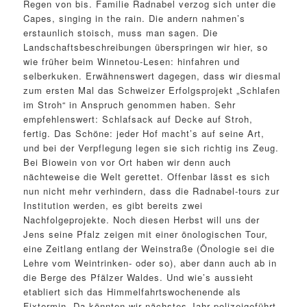
Regen von bis. Familie Radnabel verzog sich unter die
Capes, singing in the rain. Die andern nahmen’s
erstaunlich stoisch, muss man sagen. Die
Landschaftsbeschreibungen überspringen wir hier, so
wie früher beim Winnetou-Lesen: hinfahren und
selberkuken. Erwähnenswert dagegen, dass wir diesmal
zum ersten Mal das Schweizer Erfolgsprojekt „Schlafen
im Stroh“ in Anspruch genommen haben. Sehr
empfehlenswert: Schlafsack auf Decke auf Stroh,
fertig. Das Schöne: jeder Hof macht’s auf seine Art,
und bei der Verpflegung legen sie sich richtig ins Zeug.
Bei Biowein von vor Ort haben wir denn auch
nächteweise die Welt gerettet. Offenbar lässt es sich
nun nicht mehr verhindern, dass die Radnabel-tours zur
Institution werden, es gibt bereits zwei
Nachfolgeprojekte. Noch diesen Herbst will uns der
Jens seine Pfalz zeigen mit einer önologischen Tour,
eine Zeitlang entlang der Weinstraße (Önologie sei die
Lehre vom Weintrinken- oder so), aber dann auch ab in
die Berge des Pfälzer Waldes. Und wie’s aussieht
etabliert sich das Himmelfahrtswochenende als
Fixtermin. Da könnten wir nächstes Jahr polizeigeführt