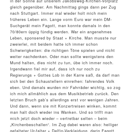
in der Sonne auf unserem Jakobsweg-Kirchen-Vorplatz
gleich gegenüber. Am Nachmittag gings dann per Zug
nach Stuttgart. Immer mal wieder holt mich mein
früheres Leben ein. Lange vorm Euro war mein DM-
Suchgerät mein Fagott, man konnte damals in den
70/80ern üppig fündig werden. War ein angenehmes
Leben, sponsered by Staat + Kirche. Man musste nur
zweierlei, mit beidem hatte ich immer schon
Schwierigkeiten: die richtigen Töne spielen und nicht
weiter nachdenken. Oder man sollte wenigstens den
Mund halten, dies nicht zu tun, übe ich immer noch.
Irgendwann fiel mir auf, dass ich nur noch zu
Regierungs + Gottes Lob in der Karre saß, da darf man
sich bei den Schaustellern einreihen: fahrendes Volk
eben. Und damals wurden mir Fahrräder wichtig, so zog
ich mich allmählich aus dem Musikbetrieb zurück. Den
letzten Bruch gab’s allerdings erst vor wenigen Jahren.
Und dann, wenn sie mit Konzertreisen winken, kommt
man halt doch wieder ins Wanken. Und so trifft man
mich jetzt doch wieder – vertretbar selten – beim
„Kirchenbeschallen“. Im Zug dabei waren also: heiliger
gefalteter Ur-falter + Delfin-Verkleidung, darin Fagott,