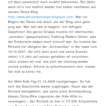
ich dann persönlich noch erzählt bekommen. Bis dahin
werd ich’s nun endlich wieder mal selber nachlesen auf
seinem Reise-Blog
http://www.docseidenraupe.blogspot.com
. War vor
Beginn der Reise mal drauf, als der Blog noch ganz
jung war. War nett wie er begann: mit heftigem
Gejammer! Die ganze Gruppe musste mit identischen,
„normalen“ (gesponserten) Trekking-Rädern fahren, was
der Ersatzteile wegen auch sinnvoll war. So musste der
Richard (ist übrigens der „Arztnachbar“ in der news vom
15.10.2007, der sich jetzt auch mal seine Auszeit
nahm) 1/2 Jahr auf seinen geliebten atl verzichten.
Jetzt schaun wir mal, wie sich der Umstieg wieder
zurück anlässt. Könnte ja aufschlussreich sein, sowas
hat man ja sonst nie.
Am Welt-Aids-Tag 01.12.2008 nachgetragen: So hat
sich die Geschichte weiter zugetragen. Kaum war der
Richard heimgekehrt, war seine erste Amtshandlung,
dieses China-Bike zugunsten der Aids-Hilfe zu
versteigern – der Richard ist hier in TÜ DIE Anlaufstelle