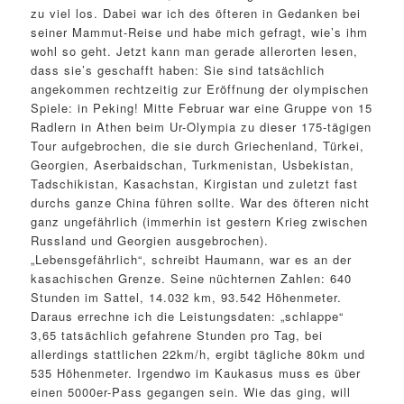
zu viel los. Dabei war ich des öfteren in Gedanken bei
seiner Mammut-Reise und habe mich gefragt, wie’s ihm
wohl so geht. Jetzt kann man gerade allerorten lesen,
dass sie’s geschafft haben: Sie sind tatsächlich
angekommen rechtzeitig zur Eröffnung der olympischen
Spiele: in Peking! Mitte Februar war eine Gruppe von 15
Radlern in Athen beim Ur-Olympia zu dieser 175-tägigen
Tour aufgebrochen, die sie durch Griechenland, Türkei,
Georgien, Aserbaidschan, Turkmenistan, Usbekistan,
Tadschikistan, Kasachstan, Kirgistan und zuletzt fast
durchs ganze China führen sollte. War des öfteren nicht
ganz ungefährlich (immerhin ist gestern Krieg zwischen
Russland und Georgien ausgebrochen).
„Lebensgefährlich“, schreibt Haumann, war es an der
kasachischen Grenze. Seine nüchternen Zahlen: 640
Stunden im Sattel, 14.032 km, 93.542 Höhenmeter.
Daraus errechne ich die Leistungsdaten: „schlappe“
3,65 tatsächlich gefahrene Stunden pro Tag, bei
allerdings stattlichen 22km/h, ergibt tägliche 80km und
535 Höhenmeter. Irgendwo im Kaukasus muss es über
einen 5000er-Pass gegangen sein. Wie das ging, will