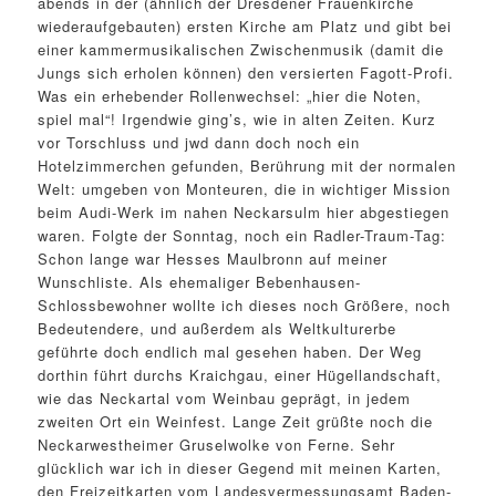
abends in der (ähnlich der Dresdener Frauenkirche
wiederaufgebauten) ersten Kirche am Platz und gibt bei
einer kammermusikalischen Zwischenmusik (damit die
Jungs sich erholen können) den versierten Fagott-Profi.
Was ein erhebender Rollenwechsel: „hier die Noten,
spiel mal“! Irgendwie ging’s, wie in alten Zeiten. Kurz
vor Torschluss und jwd dann doch noch ein
Hotelzimmerchen gefunden, Berührung mit der normalen
Welt: umgeben von Monteuren, die in wichtiger Mission
beim Audi-Werk im nahen Neckarsulm hier abgestiegen
waren. Folgte der Sonntag, noch ein Radler-Traum-Tag:
Schon lange war Hesses Maulbronn auf meiner
Wunschliste. Als ehemaliger Bebenhausen-
Schlossbewohner wollte ich dieses noch Größere, noch
Bedeutendere, und außerdem als Weltkulturerbe
geführte doch endlich mal gesehen haben. Der Weg
dorthin führt durchs Kraichgau, einer Hügellandschaft,
wie das Neckartal vom Weinbau geprägt, in jedem
zweiten Ort ein Weinfest. Lange Zeit grüßte noch die
Neckarwestheimer Gruselwolke von Ferne. Sehr
glücklich war ich in dieser Gegend mit meinen Karten,
den Freizeitkarten vom Landesvermessungsamt Baden-